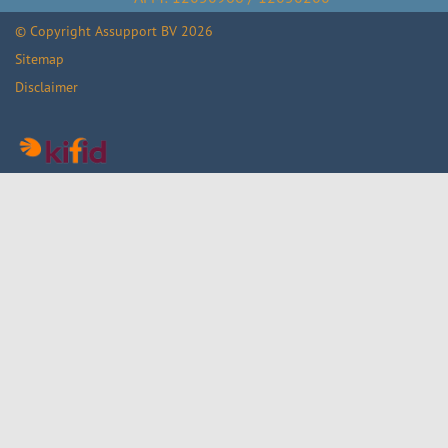
© Copyright
Assupport BV
2026
Sitemap
Disclaimer