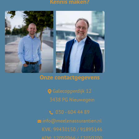
Kennis maken?
Onze contactgegevens
Galecopperdijk 12
3438 PG Nieuwegein
030 - 604 44 89
info@meelenassurantien.nl
KVK: 99430150 / 91895146
AFM: 12050966 / 12050200