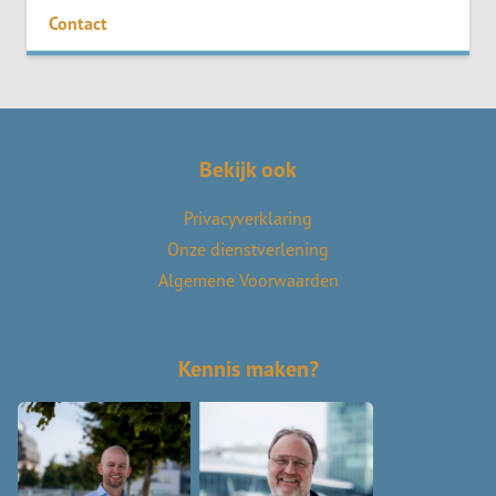
Contact
Bekijk ook
Privacyverklaring
Onze dienstverlening
Algemene Voorwaarden
Kennis maken?