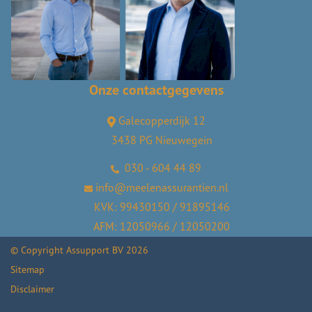
Onze contactgegevens
Galecopperdijk 12
3438 PG Nieuwegein
030 - 604 44 89
info@meelenassurantien.nl
KVK: 99430150 / 91895146
AFM: 12050966 / 12050200
© Copyright
Assupport BV
2026
Sitemap
Disclaimer