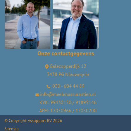
Onze contactgegevens
Galecopperdijk 12
3438 PG Nieuwegein
030 - 604 44 89
info@meelenassurantien.nl
KVK: 99430150 / 91895146
AFM: 12050966 / 12050200
© Copyright
Assupport BV
2026
Sitemap