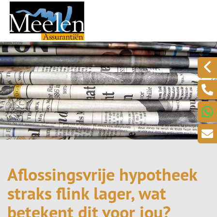
Aflossingsvrije hypotheek
straks flink lager, wat
betekent dit voor jou?