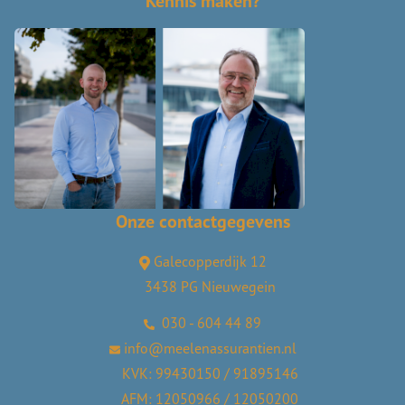
Kennis maken?
Onze contactgegevens
Galecopperdijk 12
3438 PG Nieuwegein
030 - 604 44 89
info@meelenassurantien.nl
KVK: 99430150 / 91895146
AFM: 12050966 / 12050200