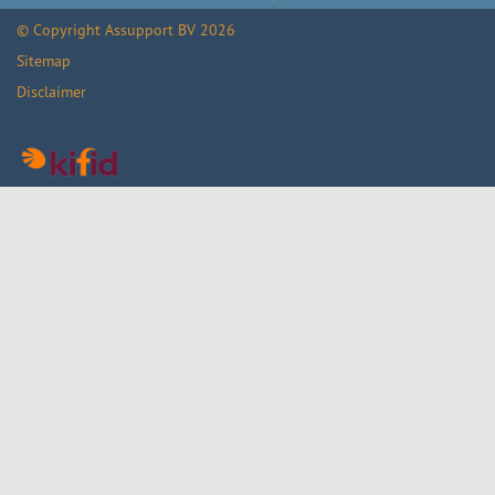
© Copyright
Assupport BV
2026
Sitemap
Disclaimer