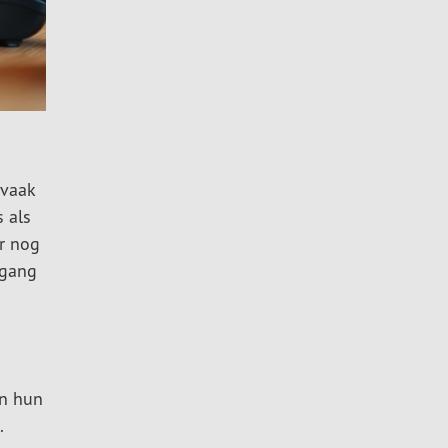
 vaak
s als
er nog
tgang
an hun
.