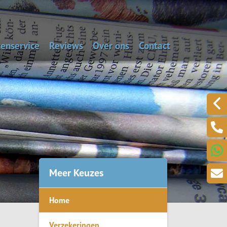
enservice
Reviews
Over ons
Contact
aal de dagwaarde van je auto
Alarmnummers
Laat een bericht acht
Een klacht melden?
.
Meer Keuzes
Home
ring
Verzekeringen