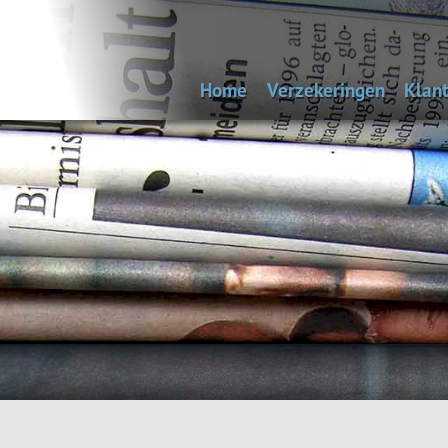
Home
Verzekeringen
Klant
Uitvaartverzekering
Bep
Autoverzekering
Woonhuisverzekering
Inboedelverzekering
Aansprakelijkheidsverz
Reisverzekering
Rechtsbijstandverzeke
Andere verzekeringen