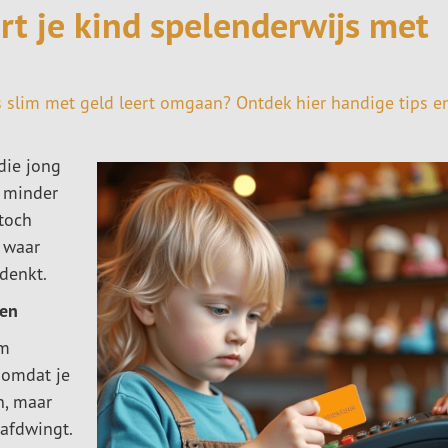
rt je kind spelenderwijs met
js slim met geld leert omgaan? Ontdek hier handige tips e
die jong
k minder
toch
 waar
denkt.
sen
om
t omdat je
, maar
afdwingt.