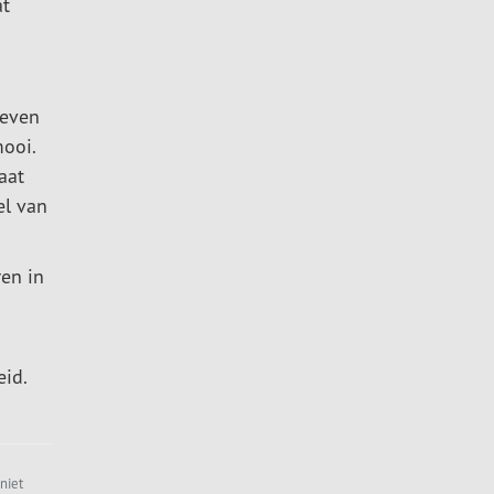
at
ieven
mooi.
aat
el van
ren in
eid.
niet