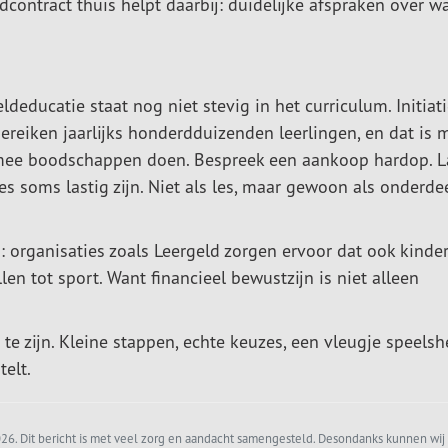
contract thuis helpt daarbij: duidelijke afspraken over w
deducatie staat nog niet stevig in het curriculum. Initiat
ereiken jaarlijks honderdduizenden leerlingen, en dat is 
 mee boodschappen doen. Bespreek een aankoop hardop. L
es soms lastig zijn. Niet als les, maar gewoon als onderde
n: organisaties zoals Leergeld zorgen ervoor dat ook kinde
 tot sport. Want financieel bewustzijn is niet alleen
e zijn. Kleine stappen, echte keuzes, een vleugje speelsh
telt.
6. Dit bericht is met veel zorg en aandacht samengesteld. Desondanks kunnen wij 