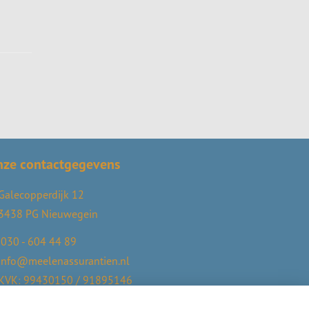
nze contactgegevens
Galecopperdijk 12
3438 PG Nieuwegein
030 - 604 44 89
info@meelenassurantien.nl
KVK: 99430150 / 91895146
AFM: 12050966 / 12050200