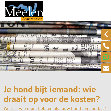
Je hond bijt iemand: wie
draait op voor de kosten?
Weet jij wie moet betalen als jouw hond iemand bijt?