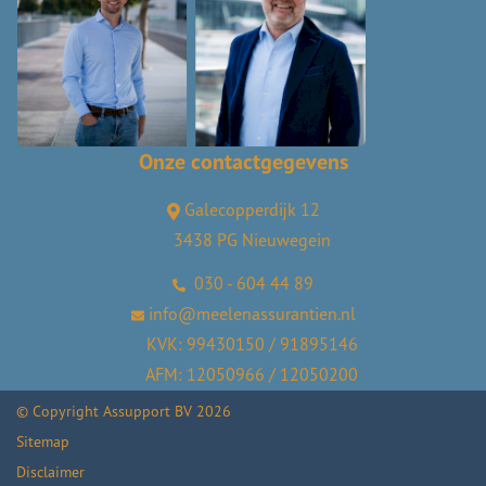
Onze contactgegevens
Galecopperdijk 12
3438 PG Nieuwegein
030 - 604 44 89
info@meelenassurantien.nl
KVK: 99430150 / 91895146
AFM: 12050966 / 12050200
© Copyright
Assupport BV
2026
Sitemap
Disclaimer