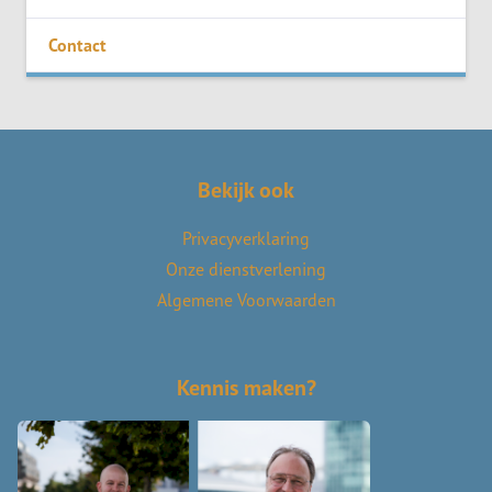
Contact
Bekijk ook
Privacyverklaring
Onze dienstverlening
Algemene Voorwaarden
Kennis maken?