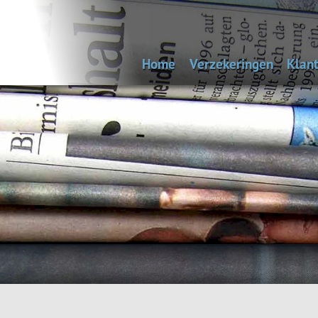
Home
Verzekeringen
Klant
Uitvaartverzekering
Bep
Autoverzekering
Woonhuisverzekering
Inboedelverzekering
Aansprakelijkheidsverz
Reisverzekering
Rechtsbijstandverzeke
Andere verzekeringen