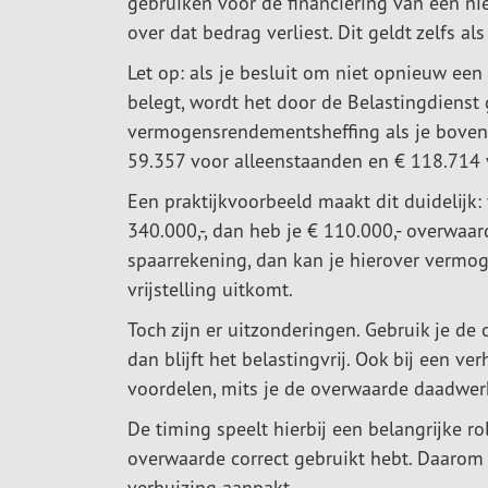
gebruiken voor de financiering van een ni
over dat bedrag verliest. Dit geldt zelfs a
Let op: als je besluit om niet opnieuw ee
belegt, wordt het door de Belastingdienst 
vermogensrendementsheffing als je boven d
59.357 voor alleenstaanden en € 118.714 v
Een praktijkvoorbeeld maakt dit duidelijk:
340.000,-, dan heb je € 110.000,- overwaar
spaarrekening, dan kan je hierover vermo
vrijstelling uitkomt.
Toch zijn er uitzonderingen. Gebruik je d
dan blijft het belastingvrij. Ook bij een v
voordelen, mits je de overwaarde daadwerk
De timing speelt hierbij een belangrijke ro
overwaarde correct gebruikt hebt. Daarom 
verhuizing aanpakt.