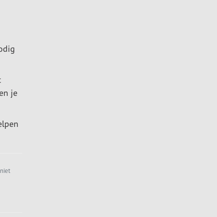
odig
t
en je
elpen
niet