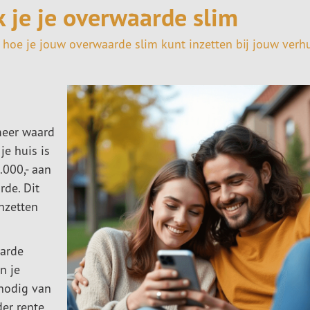
 je je overwaarde slim
oe je jouw overwaarde slim kunt inzetten bij jouw verh
n
meer waard
je huis is
.000,- aan
rde. Dit
nzetten
aarde
n je
 nodig van
er rente.