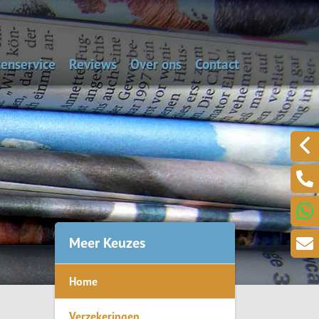
enservice
Reviews
Over ons
Contact
aal de dagwaarde van je auto
Alarmnummers
Laat een bericht acht
Een klacht melden?
.
Meer Keuzes
Home
ring
Verzekeringen