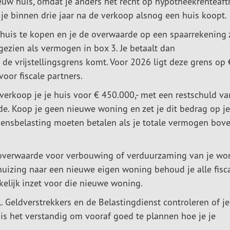
euw huis, omdat je anders het recht op hypotheekrenteaft
ls je binnen drie jaar na de verkoop alsnog een huis koopt.
n huis te kopen en je de overwaarde op een spaarrekening 
gezien als vermogen in box 3. Je betaalt dan
e vrijstellingsgrens komt. Voor 2026 ligt deze grens op 
oor fiscale partners.
 verkoop je je huis voor € 450.000,- met een restschuld va
de. Koop je geen nieuwe woning en zet je dit bedrag op je
gensbelasting moeten betalen als je totale vermogen bov
e overwaarde voor verbouwing of verduurzaming van je wo
erhuizing naar een nieuwe eigen woning behoud je alle fisc
elijk inzet voor die nieuwe woning.
l. Geldverstrekkers en de Belastingdienst controleren of j
is het verstandig om vooraf goed te plannen hoe je je