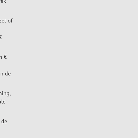
rek
zet of
€
n €
en de
ning,
ale
e de