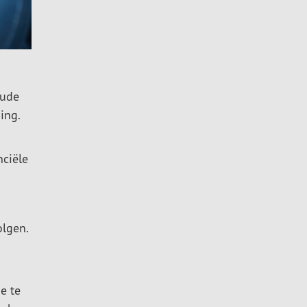
oude
ing.
nciële
olgen.
e te