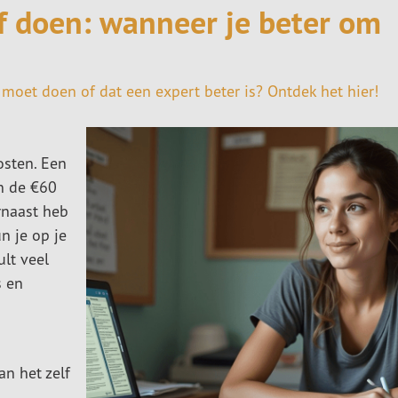
lf doen: wanneer je beter om
e moet doen of dat een expert beter is? Ontdek het hier!
osten. Een
n de €60
rnaast heb
n je op je
lt veel
s en
an het zelf