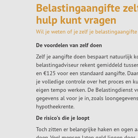
Belastingaangifte ze
hulp kunt vragen
Wil je weten of je zelf je belastingaangift
De voordelen van zelf doen
Zelf je aangifte doen bespaart natuurlijk k
belastingadviseur rekent gemiddeld tusse
en €125 voor een standaard aangifte. Daa
je volledige controle over het proces en ku
eigen tempo werken. De Belastingdienst vu
gegevens al voor je in, zoals loongegeven
hypotheekrente.
De risico's die je loopt
Toch zitten er belangrijke haken en ogen a
doen. Veel mensen laten geld liggen door