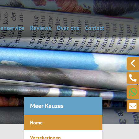
enservice
Reviews
Over ons
Contact
aal de dagwaarde van je auto
Alarmnummers
Laat een bericht acht
Een klacht melden?
.
Meer Keuzes
Home
ring
Verzekeringen