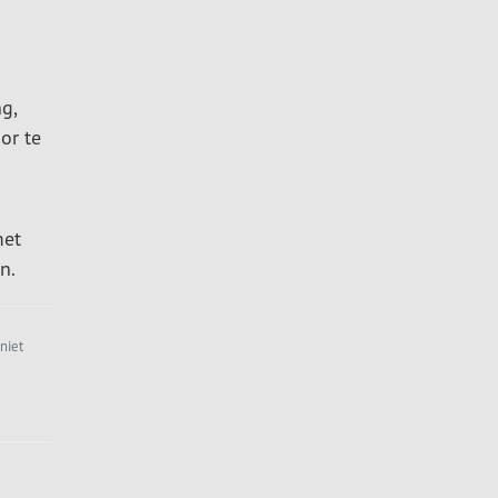
g,
or te
met
n.
niet