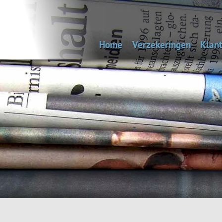
Home
Verzekeringen
Klant
Uitvaartverzekering
Bep
Autoverzekering
Woonhuisverzekering
Inboedelverzekering
Aansprakelijkheidsverz
Reisverzekering
Rechtsbijstandverzeke
Andere verzekeringen