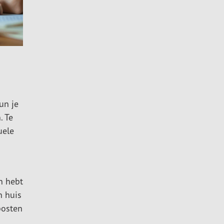
un je
. Te
uele
n hebt
n huis
posten