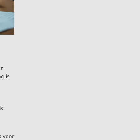
en
ng is
de
s voor