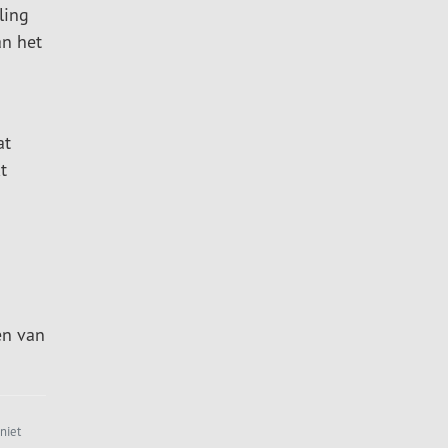
ling
n het
at
t
en van
niet