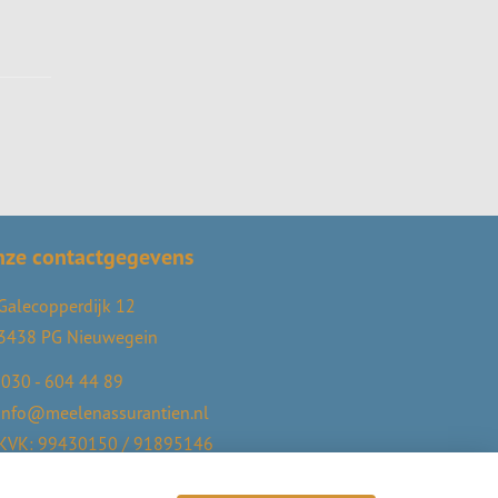
nze contactgegevens
Galecopperdijk 12
3438 PG Nieuwegein
030 - 604 44 89
info@meelenassurantien.nl
KVK: 99430150 / 91895146
AFM: 12050966 / 12050200