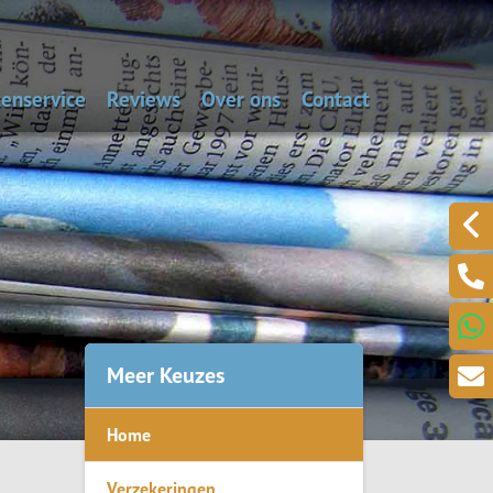
enservice
Reviews
Over ons
Contact
aal de dagwaarde van je auto
Alarmnummers
Laat een bericht acht
Een klacht melden?
.
Meer Keuzes
Home
ring
Verzekeringen