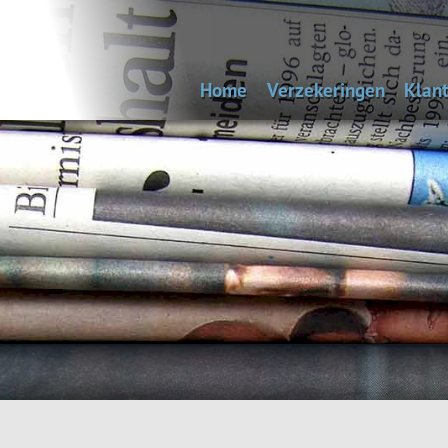
Home
Verzekeringen
Klant
Uitvaartverzekering
Bep
Autoverzekering
Woonhuisverzekering
Inboedelverzekering
Aansprakelijkheidsverz
Reisverzekering
Rechtsbijstandverzeke
Andere verzekeringen