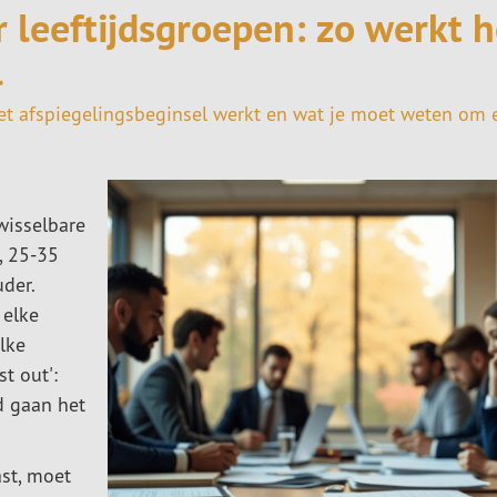
 leeftijdsgroepen: zo werkt h
l
t afspiegelingsbeginsel werkt en wat je moet weten om e
wisselbare
r, 25-35
uder.
 elke
lke
st out':
d gaan het
ast, moet