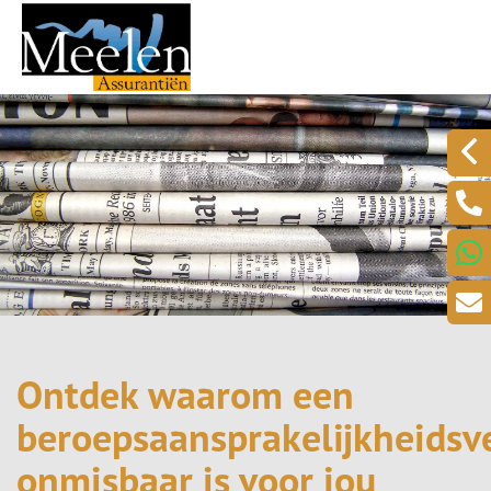
Ontdek waarom een
beroepsaansprakelijkheidsv
onmisbaar is voor jou