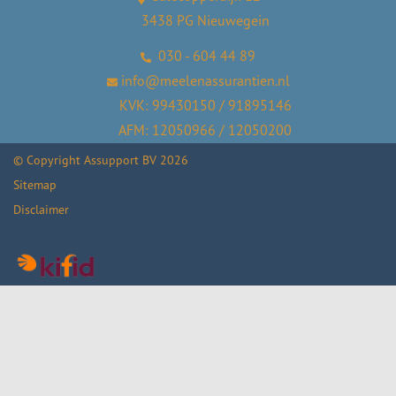
3438 PG Nieuwegein
030 - 604 44 89
info@meelenassurantien.nl
KVK: 99430150 / 91895146
AFM: 12050966 / 12050200
© Copyright
Assupport BV
2026
Sitemap
Disclaimer