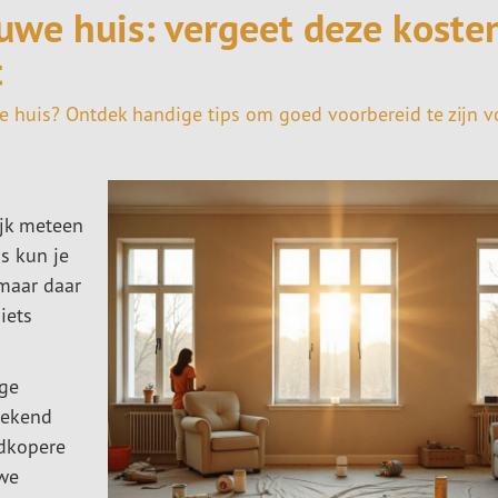
uwe huis: vergeet deze koste
t
we huis? Ontdek handige tips om goed voorbereid te zijn v
ijk meteen
is kun je
maar daar
iets
ige
stekend
dkopere
uwe