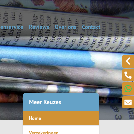
enservice
Reviews
Over ons
Contact
aal de dagwaarde van je auto
Alarmnummers
Laat een bericht acht
Een klacht melden?
.
Meer Keuzes
Home
ring
Verzekeringen