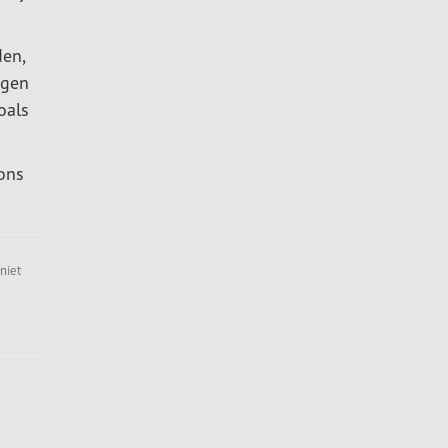
den,
ngen
oals
 ons
niet