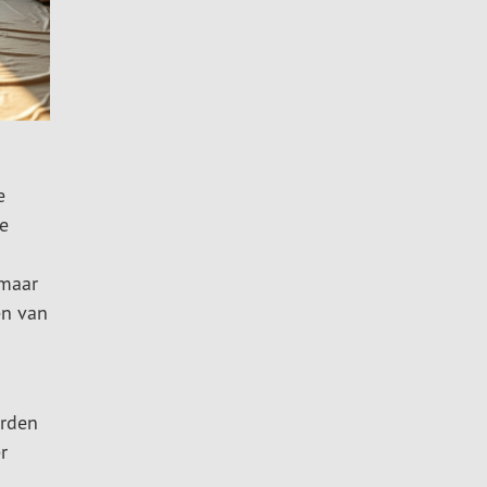
e
e
 maar
en van
orden
r