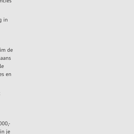
ncies
g in
uim de
gaans
le
es en
t
000,-
in je