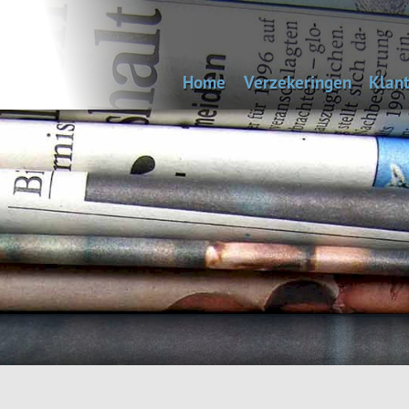
Home
Verzekeringen
Klant
Uitvaartverzekering
Bep
Autoverzekering
Woonhuisverzekering
Inboedelverzekering
Aansprakelijkheidsverz
Reisverzekering
Rechtsbijstandverzeke
Andere verzekeringen