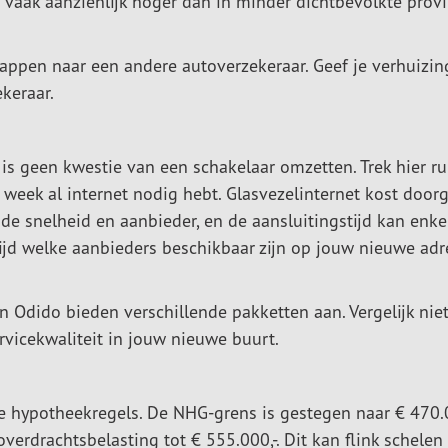
aak aanzienlijk hoger dan in minder dichtbevolkte provi
tappen naar een andere autoverzekeraar. Geef je verhuizin
ekeraar.
n is geen kwestie van een schakelaar omzetten. Trek hier r
ste week al internet nodig hebt. Glasvezelinternet kost door
 de snelheid en aanbieder, en de aansluitingstijd kan enke
ijd welke aanbieders beschikbaar zijn op jouw nieuwe adr
n Odido bieden verschillende pakketten aan. Vergelijk nie
ervicekwaliteit in jouw nieuwe buurt.
n de hypotheekregels. De NHG-grens is gestegen naar € 470.
verdrachtsbelasting tot € 555.000,-. Dit kan flink schelen 