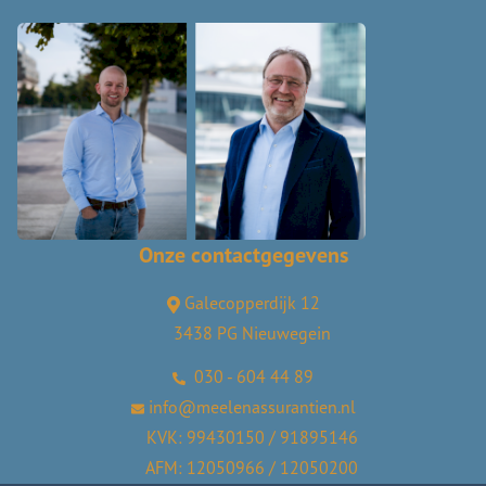
Onze contactgegevens
Galecopperdijk 12
3438 PG Nieuwegein
030 - 604 44 89
info@meelenassurantien.nl
KVK: 99430150 / 91895146
AFM: 12050966 / 12050200