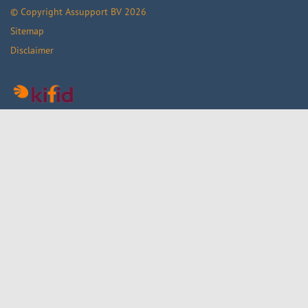
© Copyright
Assupport BV
2026
Sitemap
Disclaimer