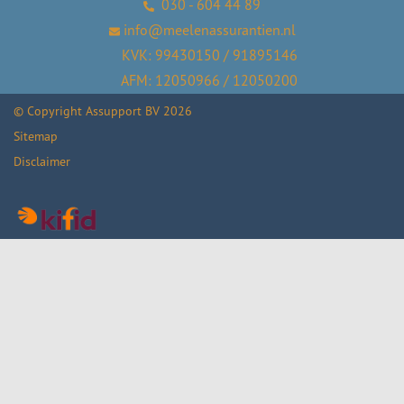
030 - 604 44 89
info@meelenassurantien.nl
KVK: 99430150 / 91895146
AFM: 12050966 / 12050200
© Copyright
Assupport BV
2026
Sitemap
Disclaimer