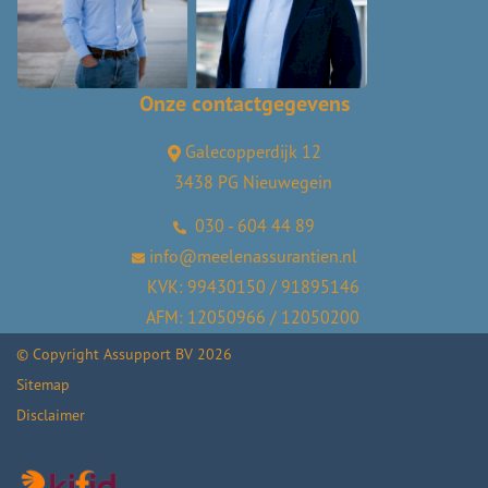
Onze contactgegevens
Galecopperdijk 12
3438 PG Nieuwegein
030 - 604 44 89
info@meelenassurantien.nl
KVK: 99430150 / 91895146
AFM: 12050966 / 12050200
© Copyright
Assupport BV
2026
Sitemap
Disclaimer