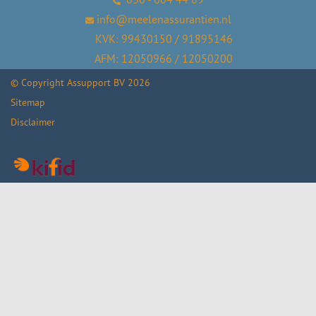
info@meelenassurantien.nl
KVK: 99430150 / 91895146
AFM: 12050966 / 12050200
© Copyright
Assupport BV
2026
Sitemap
Disclaimer