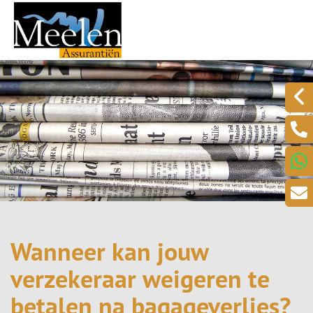
Wanneer kan jouw
verzekeraar weigeren te
betalen na bagageverlies?