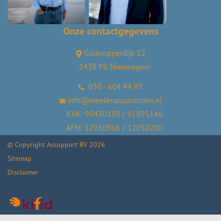
Onze contactgegevens
Galecopperdijk 12
3438 PG Nieuwegein
030 - 604 44 89
info@meelenassurantien.nl
KVK: 99430150 / 91895146
AFM: 12050966 / 12050200
© Copyright
Assupport BV
2026
Sitemap
Disclaimer