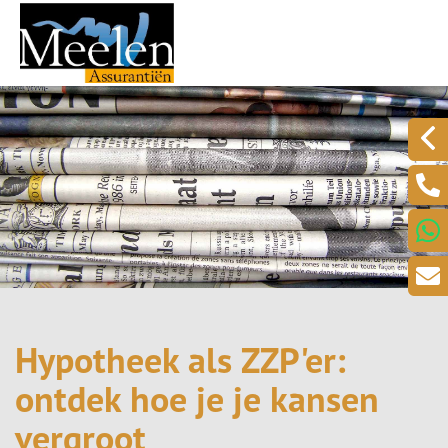
Hypotheek als ZZP'er:
ontdek hoe je je kansen
vergroot