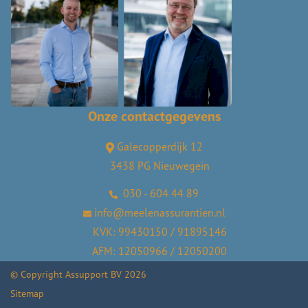
Onze contactgegevens
Galecopperdijk 12
3438 PG Nieuwegein
030 - 604 44 89
info@meelenassurantien.nl
KVK: 99430150 / 91895146
AFM: 12050966 / 12050200
© Copyright
Assupport BV
2026
Sitemap