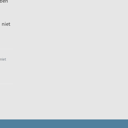
bben
 niet
niet