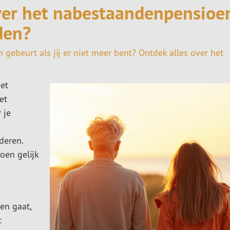
ver het nabestaandenpensioe
den?
gebeurt als jij er niet meer bent? Ontdek alles over het
et
et
 je
deren.
oen gelijk
en gaat,
: