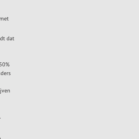
 met
dt dat
 50%
uders
jven
.