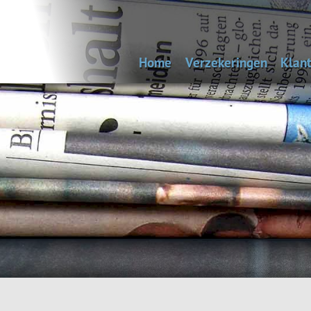
Home
Verzekeringen
Klant
Uitvaartverzekering
Bep
Autoverzekering
Woonhuisverzekering
Inboedelverzekering
Aansprakelijkheidsverz
Reisverzekering
Rechtsbijstandverzeke
Andere verzekeringen