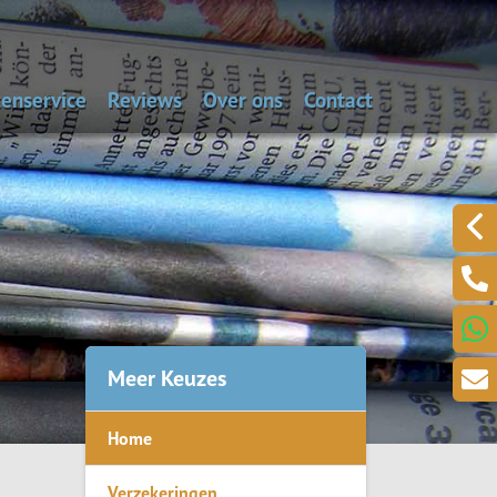
enservice
Reviews
Over ons
Contact
aal de dagwaarde van je auto
Alarmnummers
Laat een bericht acht
Een klacht melden?
.
Meer Keuzes
Home
ring
Verzekeringen