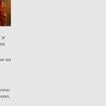
 je
ste
er tot
rtner
iezen,