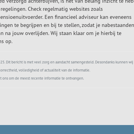
 verzorgd achterblijven, is het van belang inzicht te he
regelingen. Check regelmatig websites zoals
pensioenuitvoerder. Een financieel adviseur kan eveneens
gen te begrijpen en bij te stellen, zodat je nabestaanden
na jouw overlijden. Wij staan klaar om je hierbij te
ns op.
5. Dit bericht is met veel zorg en aandacht samengesteld. Desondanks kunnen wij 
orrectheid, volledigheid of actualiteit van de informatie.
t ons om de meest recente informatie te ontvangen.