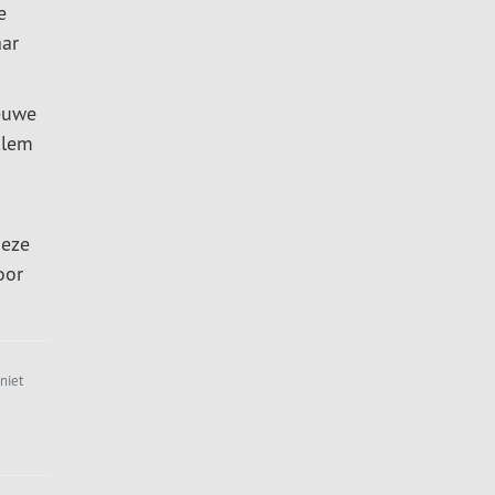
e
aar
ieuwe
klem
deze
oor
niet