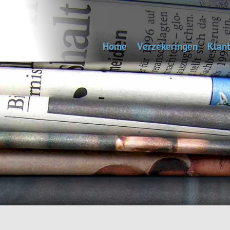
Home
Verzekeringen
Klant
Uitvaartverzekering
Bep
Autoverzekering
Woonhuisverzekering
Inboedelverzekering
Aansprakelijkheidsverz
Reisverzekering
Rechtsbijstandverzeke
Andere verzekeringen