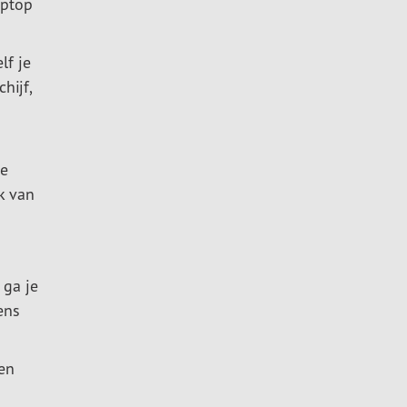
aptop
lf je
hijf,
te
k van
 ga je
ens
en