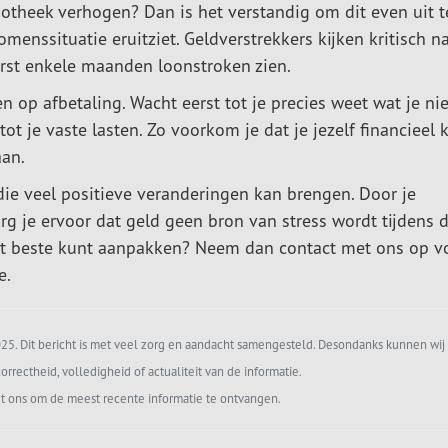
potheek verhogen? Dan is het verstandig om dit even uit t
omenssituatie eruitziet. Geldverstrekkers kijken kritisch n
erst enkele maanden loonstroken zien.
n op afbetaling. Wacht eerst tot je precies weet wat je n
ot je vaste lasten. Zo voorkom je dat je jezelf financieel 
aan.
die veel positieve veranderingen kan brengen. Door je
rg je ervoor dat geld geen bron van stress wordt tijdens 
het beste kunt aanpakken? Neem dan contact met ons op v
e.
5. Dit bericht is met veel zorg en aandacht samengesteld. Desondanks kunnen wij 
orrectheid, volledigheid of actualiteit van de informatie.
t ons om de meest recente informatie te ontvangen.