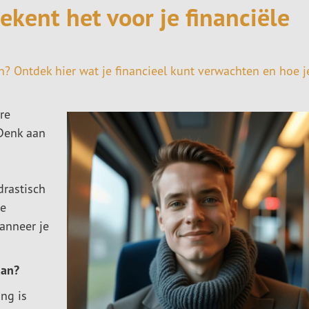
kent het voor je financiële
? Ontdek hier wat je financieel kunt verwachten en hoe j
re
Denk aan
drastisch
je
anneer je
aan?
ng is