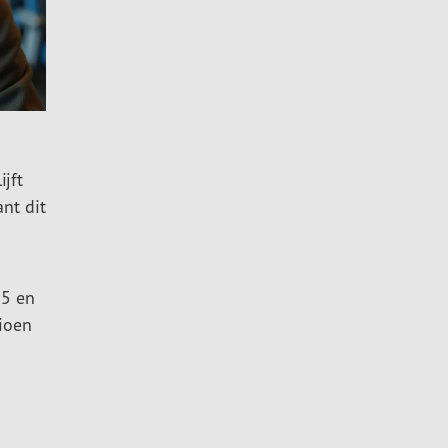
jft
nt dit
25 en
ioen