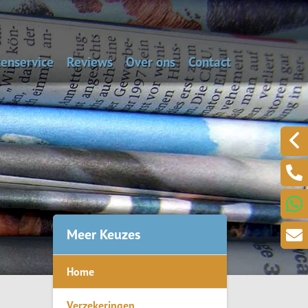
enservice
Reviews
Over ons
Contact
aal de dagwaarde van je auto
Alarmnummers
Laat een bericht acht
Een klacht melden?
.
Meer Keuzes
Home
ring
Verzekeringen