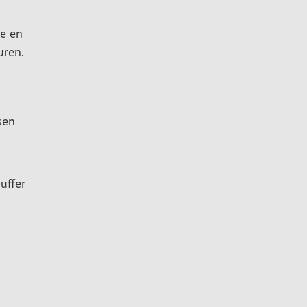
ve en
uren.
sen
uffer