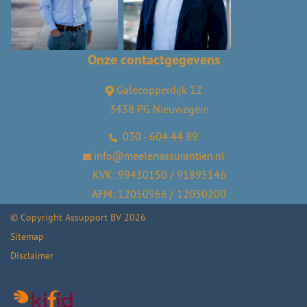
Onze contactgegevens
Galecopperdijk 12
3438 PG Nieuwegein
030 - 604 44 89
info@meelenassurantien.nl
KVK: 99430150 / 91895146
AFM: 12050966 / 12050200
© Copyright
Assupport BV
2026
Sitemap
Disclaimer