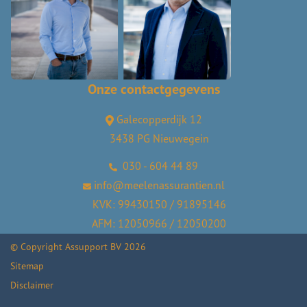
Onze contactgegevens
Galecopperdijk 12
3438 PG Nieuwegein
030 - 604 44 89
info@meelenassurantien.nl
KVK: 99430150 / 91895146
AFM: 12050966 / 12050200
© Copyright
Assupport BV
2026
Sitemap
Disclaimer