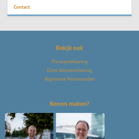
Contact
Bekijk ook
Privacyverklaring
Onze dienstverlening
Algemene Voorwaarden
Kennis maken?