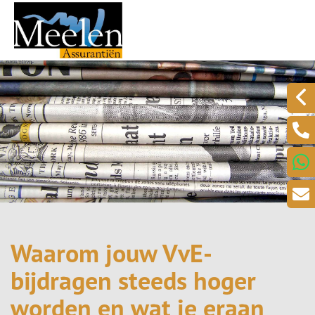
Waarom jouw VvE-
bijdragen steeds hoger
worden en wat je eraan