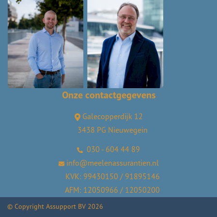
Onze contactgegevens
Galecopperdijk 12
3438 PG Nieuwegein
030 - 604 44 89
info@meelenassurantien.nl
KVK: 99430150 / 91895146
AFM: 12050966 / 12050200
© Copyright
Assupport BV
2026