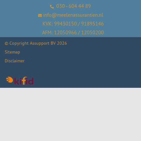
030 - 604 44 89
info@meelenassurantien.nl
KVK: 99430150 / 91895146
AFM: 12050966 / 12050200
© Copyright
Assupport BV
2026
Sitemap
Disclaimer