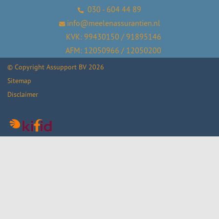
030 - 604 44 89
info@meelenassurantien.nl
KVK: 99430150 / 91895146
AFM: 12050966 / 12050200
© Copyright
Assupport BV
2026
Sitemap
Disclaimer