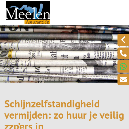
Schijnzelfstandigheid
vermijden: zo huur je veilig
zzp’ers in