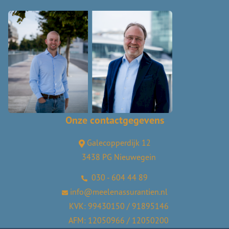
Onze contactgegevens
Galecopperdijk 12
3438 PG Nieuwegein
030 - 604 44 89
info@meelenassurantien.nl
KVK: 99430150 / 91895146
AFM: 12050966 / 12050200