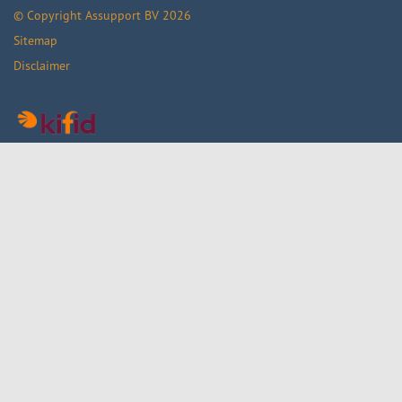
© Copyright
Assupport BV
2026
Sitemap
Disclaimer