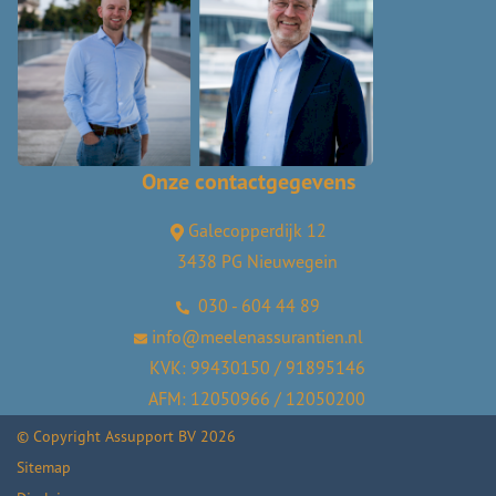
Onze contactgegevens
Galecopperdijk 12
3438 PG Nieuwegein
030 - 604 44 89
info@meelenassurantien.nl
KVK: 99430150 / 91895146
AFM: 12050966 / 12050200
© Copyright
Assupport BV
2026
Sitemap