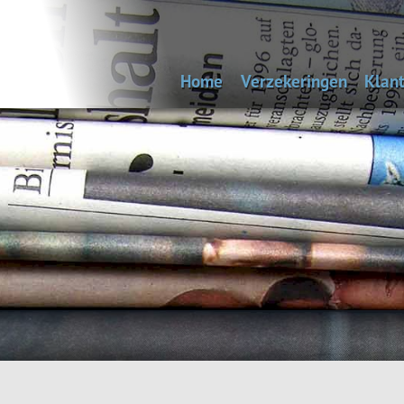
Home
Verzekeringen
Klant
Uitvaartverzekering
Bep
Autoverzekering
Woonhuisverzekering
Inboedelverzekering
Aansprakelijkheidsverz
Reisverzekering
Rechtsbijstandverzeke
Andere verzekeringen