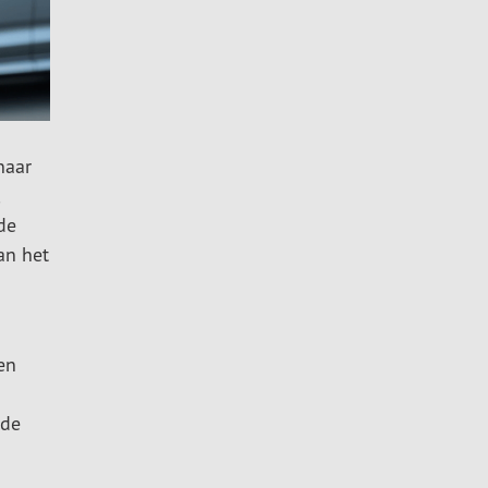
naar
de
an het
en
 de