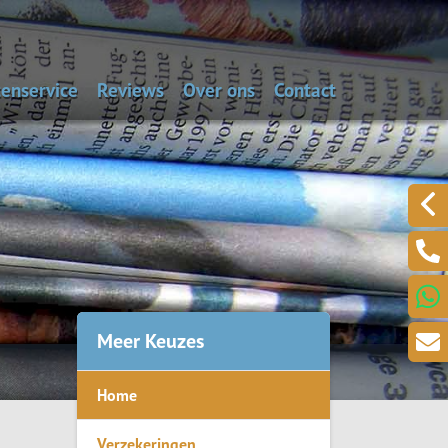
enservice
Reviews
Over ons
Contact
aal de dagwaarde van je auto
Alarmnummers
Laat een bericht acht
Een klacht melden?
.
Meer Keuzes
Home
ring
Verzekeringen