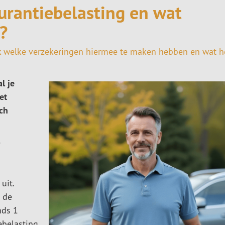
urantiebelasting en wat
?
dek welke verzekeringen hiermee te maken hebben en wat h
l je
et
och
e
uit.
n de
nds 1
ebelasting