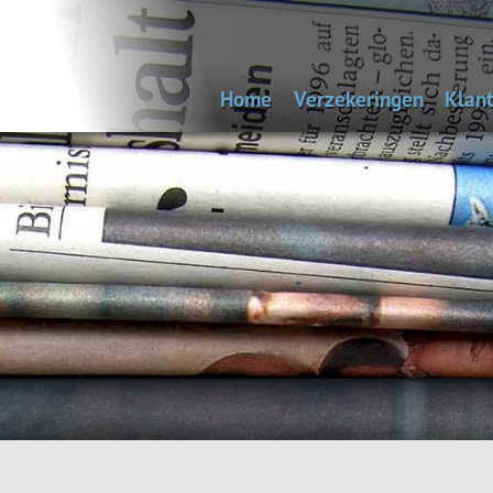
Home
Verzekeringen
Klant
Uitvaartverzekering
Bep
Autoverzekering
Woonhuisverzekering
Inboedelverzekering
Aansprakelijkheidsverz
Reisverzekering
Rechtsbijstandverzeke
Andere verzekeringen