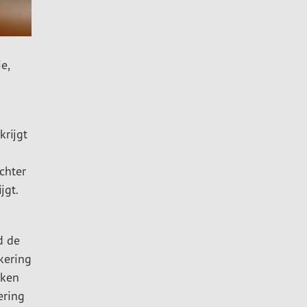
e,
krijgt
chter
jgt.
d de
kering
eken
ering