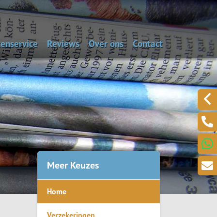
enservice
Reviews
Over ons
Contact
aal de dagwaarde van je auto
Alarmnummers
Laat een bericht acht
Een klacht melden?
.
Meer Keuzes
Home
ring
Verzekeringen