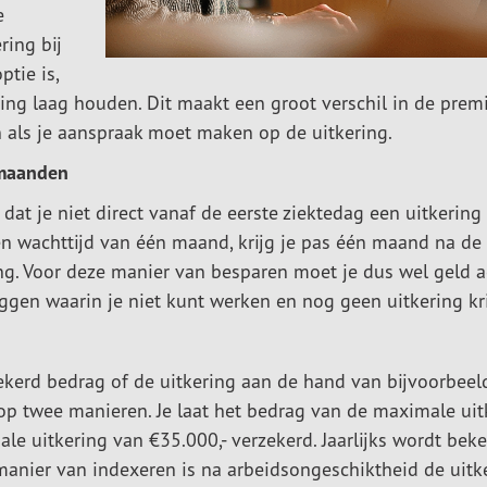
e
ring bij
tie is,
ing laag houden. Dit maakt een groot verschil in de premi
 als je aanspraak moet maken op de uitkering.
 maanden
dat je niet direct vanaf de eerste ziektedag een uitkering 
en wachttijd van één maand, krijg je pas één maand na de
ing. Voor deze manier van besparen moet je dus wel geld a
en waarin je niet kunt werken en nog geen uitkering kri
zekerd bedrag of de uitkering aan de hand van bijvoorbeel
 op twee manieren. Je laat het bedrag van de maximale uit
ale uitkering van €35.000,- verzekerd. Jaarlijks wordt bek
anier van indexeren is na arbeidsongeschiktheid de uitk