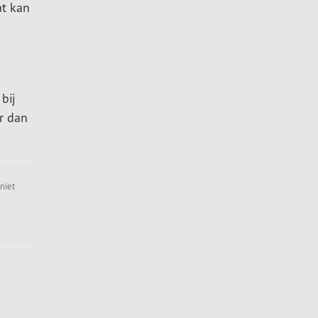
at kan
bij
r dan
niet