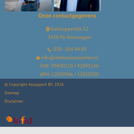
Onze contactgegevens
Galecopperdijk 12
3438 PG Nieuwegein
030 - 604 44 89
info@meelenassurantien.nl
KVK: 99430150 / 91895146
AFM: 12050966 / 12050200
© Copyright
Assupport BV
2026
Sitemap
Disclaimer