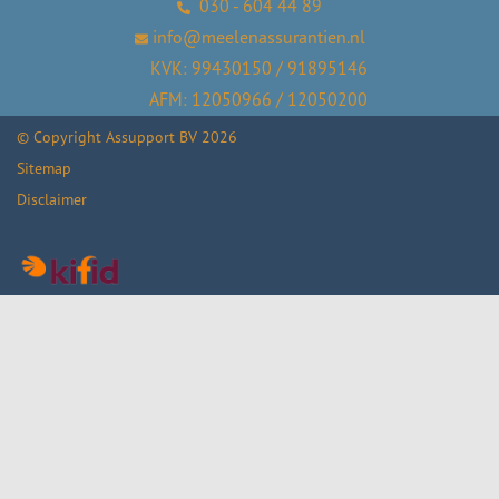
030 - 604 44 89
info@meelenassurantien.nl
KVK: 99430150 / 91895146
AFM: 12050966 / 12050200
© Copyright
Assupport BV
2026
Sitemap
Disclaimer