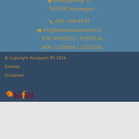
Galecopperdijk 12
3438 PG Nieuwegein
030 - 604 44 89
info@meelenassurantien.nl
KVK: 99430150 / 91895146
AFM: 12050966 / 12050200
© Copyright
Assupport BV
2026
Sitemap
Disclaimer