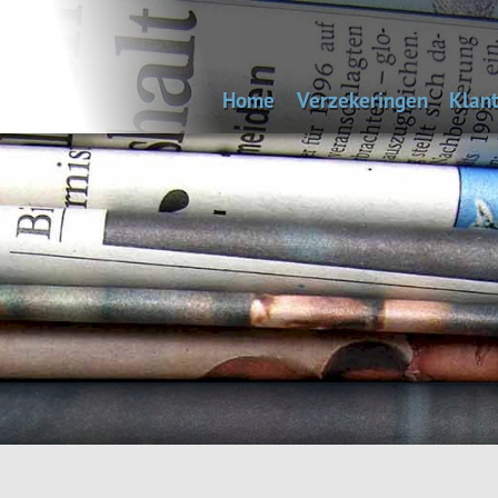
Home
Verzekeringen
Klant
Uitvaartverzekering
Bep
Autoverzekering
Woonhuisverzekering
Inboedelverzekering
Aansprakelijkheidsverz
Reisverzekering
Rechtsbijstandverzeke
Andere verzekeringen