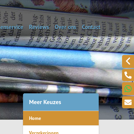
enservice
Reviews
Over ons
Contact
aal de dagwaarde van je auto
Alarmnummers
Laat een bericht acht
Een klacht melden?
.
Meer Keuzes
Home
ring
Verzekeringen