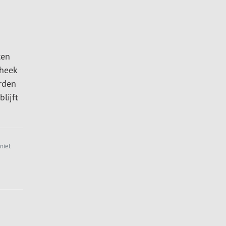
ten
theek
orden
lijft
niet