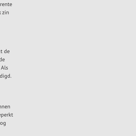
rente
 zin
t de
de
 Als
digd.
innen
eperkt
nog