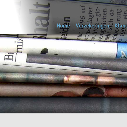
Home
Verzekeringen
Klant
Uitvaartverzekering
Bep
Autoverzekering
Woonhuisverzekering
Inboedelverzekering
Aansprakelijkheidsverz
Reisverzekering
Rechtsbijstandverzeke
Andere verzekeringen