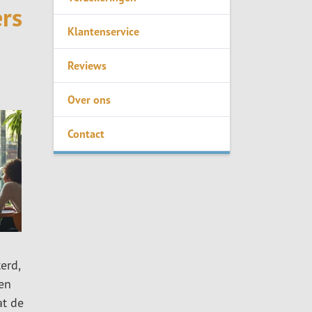
rs
Klantenservice
Reviews
Over ons
Contact
erd,
en
at de