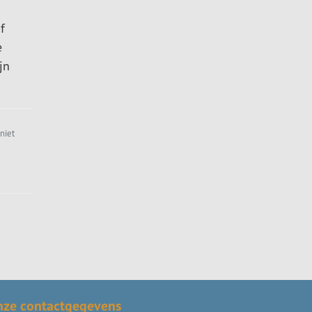
f
e
jn
niet
nze contactgegevens