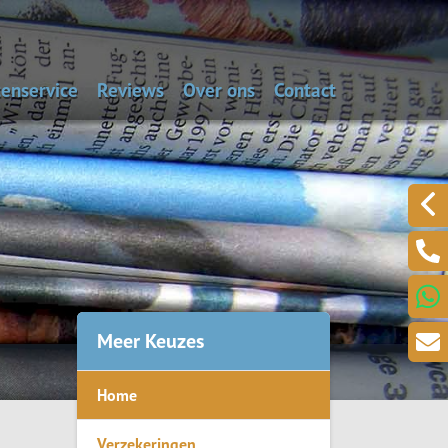
enservice
Reviews
Over ons
Contact
aal de dagwaarde van je auto
Alarmnummers
Laat een bericht acht
Een klacht melden?
.
Meer Keuzes
Home
ring
Verzekeringen