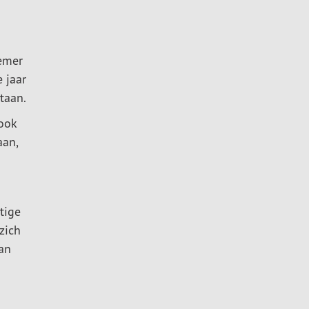
nemer
 jaar
taan.
ook
aan,
tige
zich
van