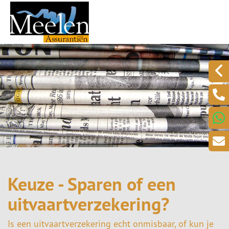
Keuze - Sparen of een
uitvaartverzekering?
Is een uitvaartverzekering echt onmisbaar, of kun je