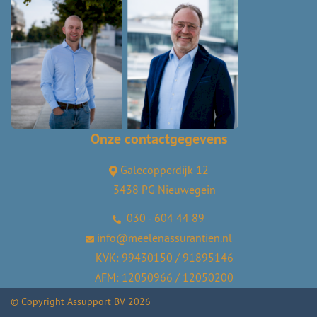
Onze contactgegevens
Galecopperdijk 12
3438 PG Nieuwegein
030 - 604 44 89
info@meelenassurantien.nl
KVK: 99430150 / 91895146
AFM: 12050966 / 12050200
© Copyright
Assupport BV
2026