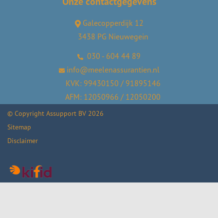
Onze contactgegevens
Galecopperdijk 12
3438 PG Nieuwegein
030 - 604 44 89
info@meelenassurantien.nl
KVK: 99430150 / 91895146
AFM: 12050966 / 12050200
© Copyright
Assupport BV
2026
Sitemap
Disclaimer